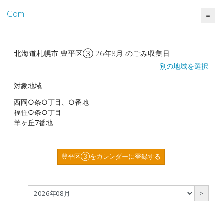
Gomi
＝
北海道札幌市 豊平区③ 26年8月 のごみ収集日
別の地域を選択
対象地域
西岡○条○丁目、○番地
福住○条○丁目
羊ヶ丘7番地
豊平区③をカレンダーに登録する
＞