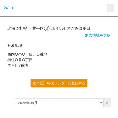
Gomi
＝
北海道札幌市 豊平区③ 26年8月 のごみ収集日
別の地域を選択
対象地域
西岡○条○丁目、○番地
福住○条○丁目
羊ヶ丘7番地
豊平区③をカレンダーに登録する
＞