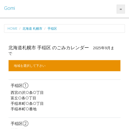
Gomi
＝
HOME
北海道 札幌市
手稲区
北海道札幌市 手稲区 のごみカレンダー
2025年9月ま
で
地域を選択して下さい
手稲区①
西宮の沢○条○丁目
富丘○条○丁目
手稲本町○条○丁目
手稲本町○番地
手稲区②