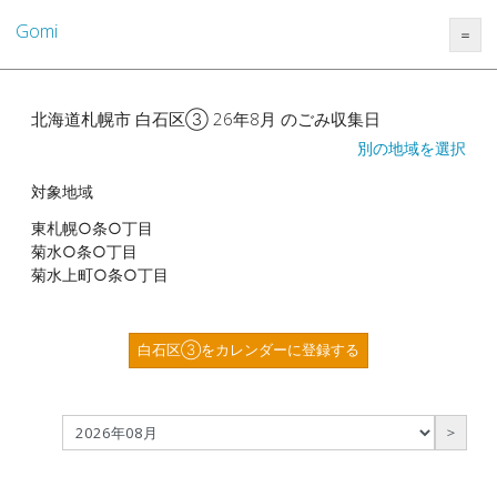
Gomi
＝
北海道札幌市 白石区③ 26年8月 のごみ収集日
別の地域を選択
対象地域
東札幌○条○丁目
菊水○条○丁目
菊水上町○条○丁目
白石区③をカレンダーに登録する
＞