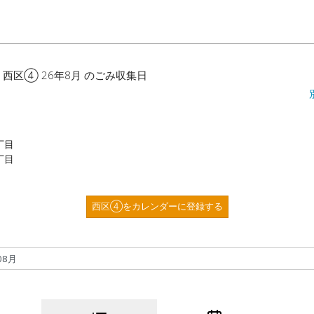
 西区④ 26年8月 のごみ収集日
丁目
丁目
西区④をカレンダーに登録する