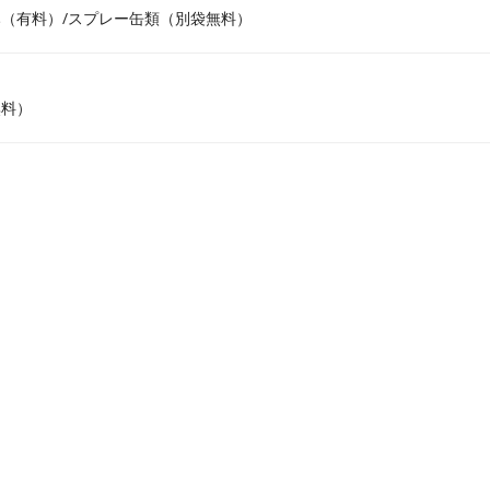
（有料）/スプレー缶類（別袋無料）
無料）