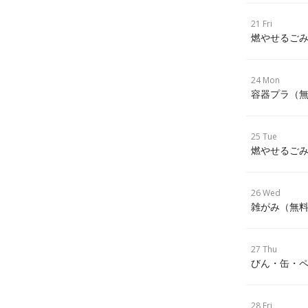
21 Fri
燃やせるごみ
24 Mon
容器プラ（
25 Tue
燃やせるごみ
26 Wed
雑がみ（無
27 Thu
びん・缶・ペ
28 Fri