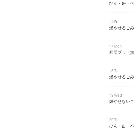
びん・缶・ペ
14 Fri
燃やせるごみ
17 Mon
容器プラ（
18 Tue
燃やせるごみ
19 Wed
燃やせないご
20 Thu
びん・缶・ペ