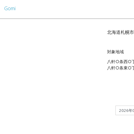
Gomi
北海道札幌市
対象地域
八軒○条西○
八軒○条東○