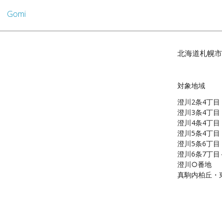
Gomi
北海道札幌市
対象地域
澄川2条4丁目
澄川3条4丁目
澄川4条4丁目
澄川5条4丁目
澄川5条6丁目
澄川6条7丁目
澄川○番地
真駒内柏丘・