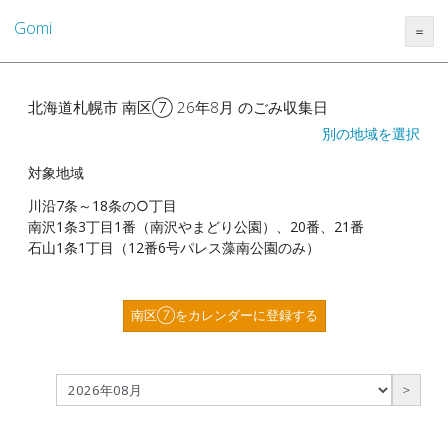
Gomi
＝
北海道札幌市 南区⑦ 26年8月 のごみ収集日
別の地域を選択
対象地域
川沿7条～18条の○丁目
南沢1条3丁目1番（南沢やまどり公園）、20番、21番
石山1条1丁目（12番6号パレス藻南公園のみ）
南区⑦をカレンダーに登録する
＞