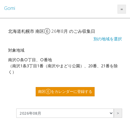
Gomi
＝
北海道札幌市 南区⑥ 26年8月 のごみ収集日
別の地域を選択
対象地域
南沢○条○丁目、○番地
（南沢1条3丁目1番（南沢やまどり公園）、20番、21番を除
く）
南区⑥をカレンダーに登録する
＞