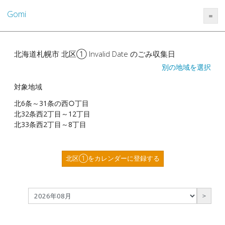
Gomi
＝
北海道札幌市 北区① Invalid Date のごみ収集日
別の地域を選択
対象地域
北6条～31条の西○丁目
北32条西2丁目～12丁目
北33条西2丁目～8丁目
北区①をカレンダーに登録する
＞