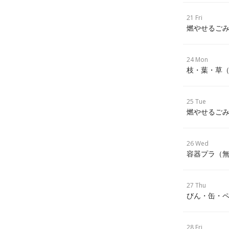
21 Fri
燃やせるごみ
24 Mon
枝・葉・草
25 Tue
燃やせるごみ
26 Wed
容器プラ（
27 Thu
びん・缶・ペ
28 Fri