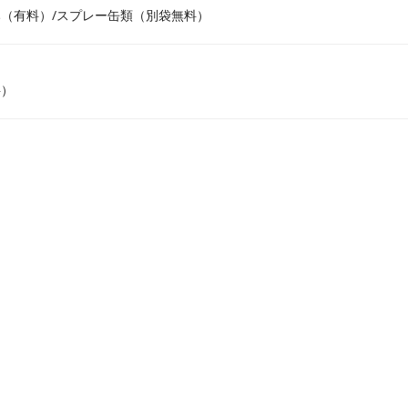
（有料）/スプレー缶類（別袋無料）
料）