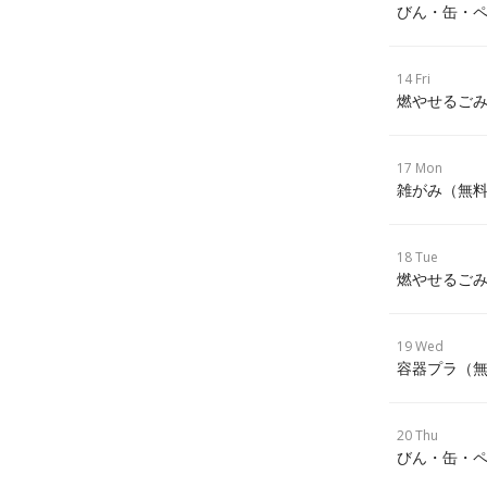
びん・缶・ペ
14 Fri
燃やせるごみ
17 Mon
雑がみ（無
18 Tue
燃やせるごみ
19 Wed
容器プラ（
20 Thu
びん・缶・ペ