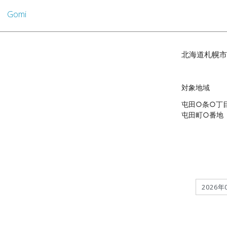
Gomi
北海道札幌市
対象地域
屯田○条○丁
屯田町○番地