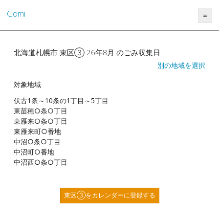
Gomi
＝
北海道札幌市 東区③ 26年8月 のごみ収集日
別の地域を選択
対象地域
伏古1条～10条の1丁目～5丁目
東苗穂○条○丁目
東雁来○条○丁目
東雁来町○番地
中沼○条○丁目
中沼町○番地
中沼西○条○丁目
東区③をカレンダーに登録する