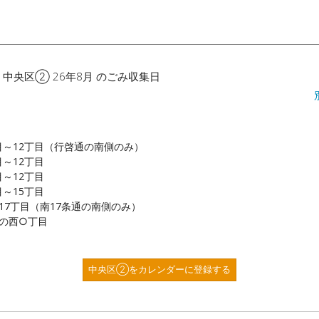
 中央区② 26年8月 のごみ収集日
目～12丁目（行啓通の南側のみ）
目～12丁目
目～12丁目
目～15丁目
・17丁目（南17条通の南側のみ）
条の西○丁目
中央区②をカレンダーに登録する