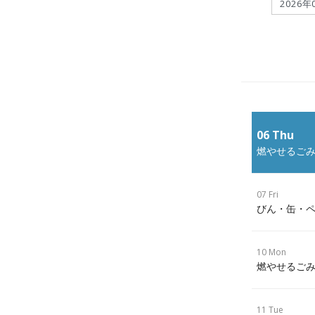
06 Thu
燃やせるごみ
07 Fri
びん・缶・ペ
10 Mon
燃やせるごみ
11 Tue