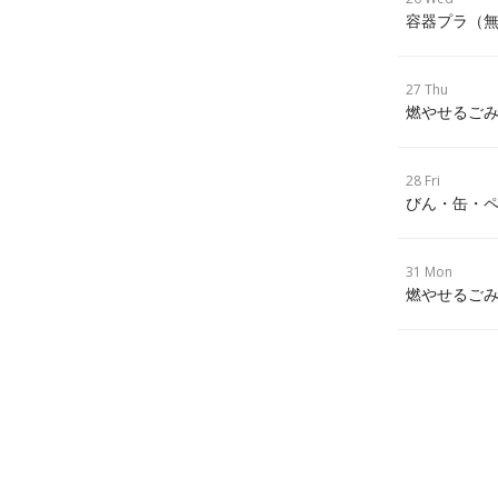
容器プラ（
27 Thu
燃やせるごみ
28 Fri
びん・缶・ペ
31 Mon
燃やせるごみ