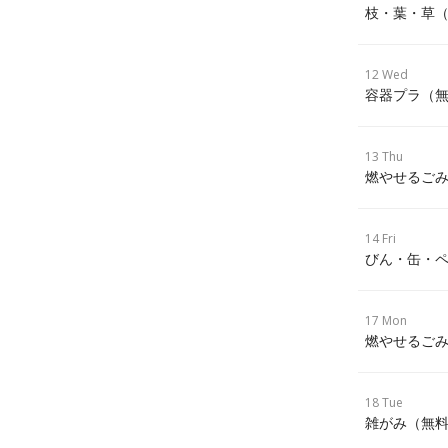
枝・葉・草
12 Wed
容器プラ（
13 Thu
燃やせるごみ
14 Fri
びん・缶・ペ
17 Mon
燃やせるごみ
18 Tue
雑がみ（無