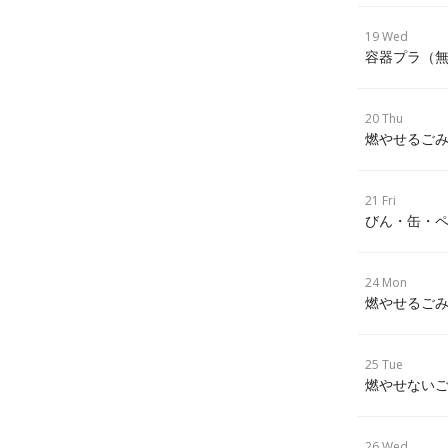
19 Wed
容器プラ（
20 Thu
燃やせるごみ
21 Fri
びん・缶・ペ
24 Mon
燃やせるごみ
25 Tue
燃やせないご
26 Wed