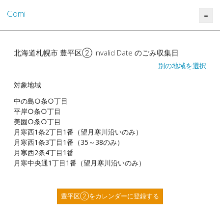
Gomi
＝
北海道札幌市 豊平区② Invalid Date のごみ収集日
別の地域を選択
対象地域
中の島○条○丁目
平岸○条○丁目
美園○条○丁目
月寒西1条2丁目1番（望月寒川沿いのみ）
月寒西1条3丁目1番（35～38のみ）
月寒西2条4丁目1番
月寒中央通1丁目1番（望月寒川沿いのみ）
豊平区②をカレンダーに登録する