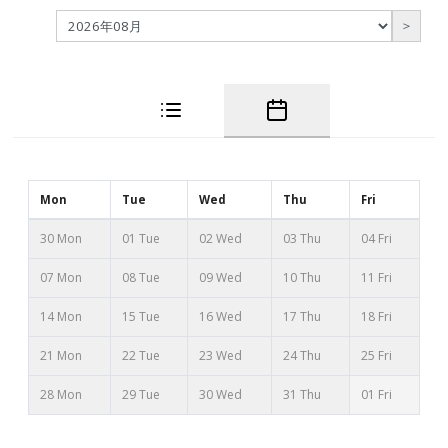
＞
Mon
Tue
Wed
Thu
Fri
30 Mon
01 Tue
02 Wed
03 Thu
04 Fri
07 Mon
08 Tue
09 Wed
10 Thu
11 Fri
14 Mon
15 Tue
16 Wed
17 Thu
18 Fri
21 Mon
22 Tue
23 Wed
24 Thu
25 Fri
28 Mon
29 Tue
30 Wed
31 Thu
01 Fri