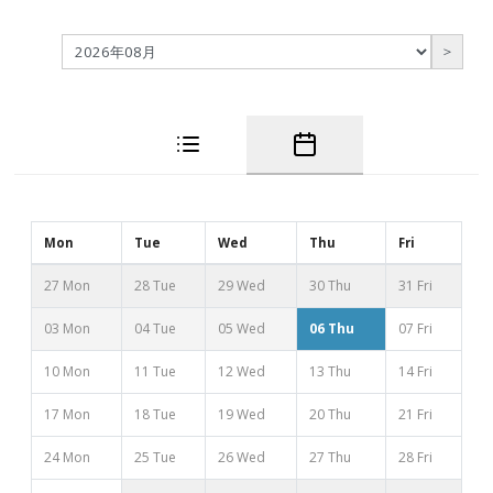
＞
Mon
Tue
Wed
Thu
Fri
27 Mon
28 Tue
29 Wed
30 Thu
31 Fri
03 Mon
04 Tue
05 Wed
06 Thu
07 Fri
10 Mon
11 Tue
12 Wed
13 Thu
14 Fri
17 Mon
18 Tue
19 Wed
20 Thu
21 Fri
24 Mon
25 Tue
26 Wed
27 Thu
28 Fri