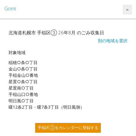
Gomi
＝
北海道札幌市 手稲区③ 26年8月 のごみ収集日
別の地域を選択
対象地域
稲穂○条○丁目
金山○条○丁目
手稲金山○番地
星置○条○丁目
星置南○丁目
手稲山口○番地
明日風○丁目
曙12条2丁目・曙7条3丁目（明日風側）
手稲区③をカレンダーに登録する