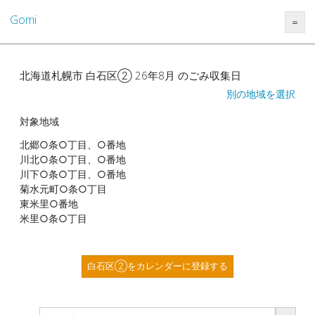
Gomi
＝
北海道札幌市 白石区② 26年8月 のごみ収集日
別の地域を選択
対象地域
北郷○条○丁目、○番地
川北○条○丁目、○番地
川下○条○丁目、○番地
菊水元町○条○丁目
東米里○番地
米里○条○丁目
白石区②をカレンダーに登録する