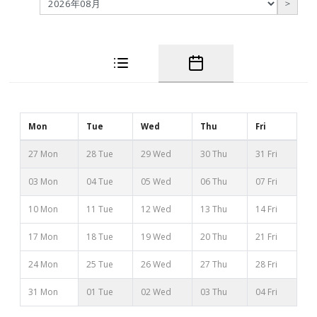
＞
Mon
Tue
Wed
Thu
Fri
27 Mon
28 Tue
29 Wed
30 Thu
31 Fri
03 Mon
04 Tue
05 Wed
06 Thu
07 Fri
10 Mon
11 Tue
12 Wed
13 Thu
14 Fri
17 Mon
18 Tue
19 Wed
20 Thu
21 Fri
24 Mon
25 Tue
26 Wed
27 Thu
28 Fri
31 Mon
01 Tue
02 Wed
03 Thu
04 Fri