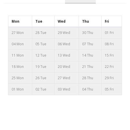
Mon
Tue
Wed
Thu
Fri
27 Mon
28 Tue
29 Wed
30 Thu
01 Fri
04 Mon
05 Tue
06 Wed
07 Thu
08 Fri
11 Mon
12 Tue
13 Wed
14 Thu
15 Fri
18 Mon
19 Tue
20 Wed
21 Thu
22 Fri
25 Mon
26 Tue
27 Wed
28 Thu
29 Fri
01 Mon
02 Tue
03 Wed
04 Thu
05 Fri