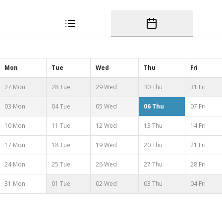
Mon
Tue
Wed
Thu
Fri
27 Mon
28 Tue
29 Wed
30 Thu
31 Fri
03 Mon
04 Tue
05 Wed
06 Thu
07 Fri
10 Mon
11 Tue
12 Wed
13 Thu
14 Fri
17 Mon
18 Tue
19 Wed
20 Thu
21 Fri
24 Mon
25 Tue
26 Wed
27 Thu
28 Fri
31 Mon
01 Tue
02 Wed
03 Thu
04 Fri