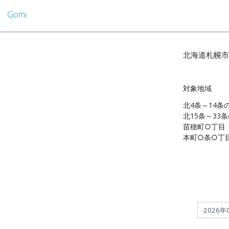
Gomi
北海道札幌市
対象地域
北4条～14条
北15条～33
苗穂町○丁目
本町○条○丁