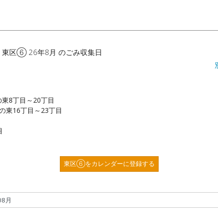
 東区⑥ 26年8月 のごみ収集日
の東8丁目～20丁目
条の東16丁目～23丁目
目
東区⑥をカレンダーに登録する