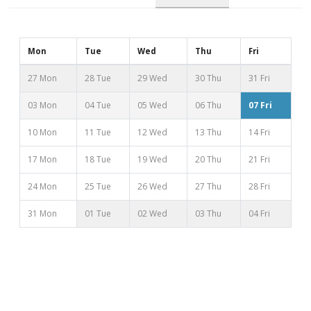
Mon
Tue
Wed
Thu
Fri
27 Mon
28 Tue
29 Wed
30 Thu
31 Fri
03 Mon
04 Tue
05 Wed
06 Thu
07 Fri
10 Mon
11 Tue
12 Wed
13 Thu
14 Fri
17 Mon
18 Tue
19 Wed
20 Thu
21 Fri
24 Mon
25 Tue
26 Wed
27 Thu
28 Fri
31 Mon
01 Tue
02 Wed
03 Thu
04 Fri