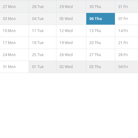
27 Mon
28 Tue
29 Wed
30 Thu
31 Fri
03 Mon
04 Tue
05 Wed
06 Thu
07 Fri
10 Mon
11 Tue
12 Wed
13 Thu
14 Fri
17 Mon
18 Tue
19 Wed
20 Thu
21 Fri
24 Mon
25 Tue
26 Wed
27 Thu
28 Fri
31 Mon
01 Tue
02 Wed
03 Thu
04 Fri