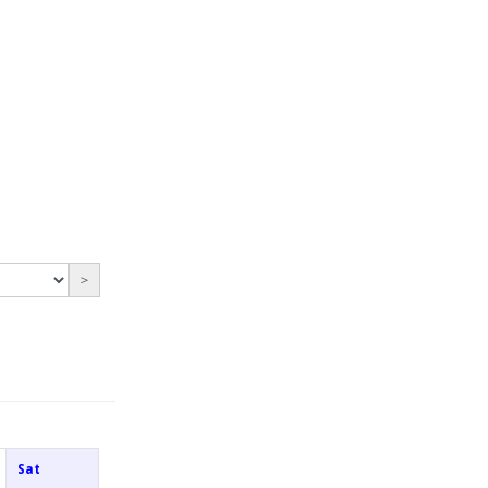
＞
Sat