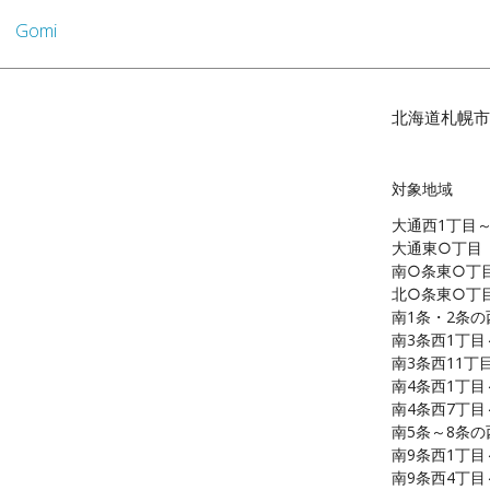
Gomi
北海道札幌市
対象地域
大通西1丁目～
大通東○丁目
南○条東○丁
北○条東○丁
南1条・2条の
南3条西1丁目
南3条西11丁
南4条西1丁目
南4条西7丁目
南5条～8条の
南9条西1丁目
南9条西4丁目